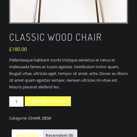
CLASSIC WOOD CHAIR
£
180.00
Pellentesque habitant morbi tristique senectus et netus et
malesuada fames ac turpis egestas. Vestibulum tortor quam,
feugiat vitae, ultricies eget, tempor sit amet, ante. Donec eu libero
sit amet quam egestas semper. Aenean ultricies mi vitae est.
Mauris placerat eleifend leo.
Classic
Aggiungi al carrello
Wood
Chair
Categorie:
CHAIR
,
DESK
quantità
Descrizione
Recensioni (0)