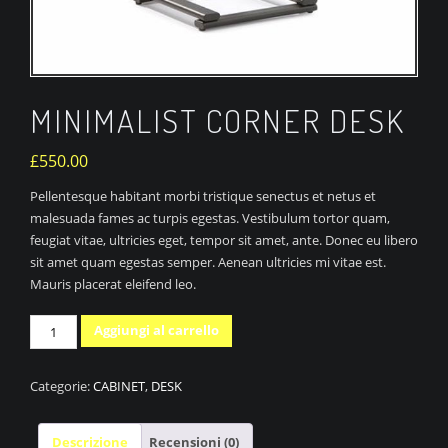
MINIMALIST CORNER DESK
£
550.00
Pellentesque habitant morbi tristique senectus et netus et
malesuada fames ac turpis egestas. Vestibulum tortor quam,
feugiat vitae, ultricies eget, tempor sit amet, ante. Donec eu libero
sit amet quam egestas semper. Aenean ultricies mi vitae est.
Mauris placerat eleifend leo.
Minimalist
Aggiungi al carrello
Corner
Desk
Categorie:
CABINET
,
DESK
quantità
Descrizione
Recensioni (0)